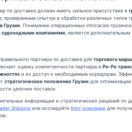
ер по доставке должен иметь сильное присутствие в
г
с проверенным опытом в обработке различных типов гр
в Грузии
. Понимание операционных intricacies грузинс
 судоходными компаниями
, является дополнительным
 правильного партнера по доставке для
торгового марш
лючает оценку компетентности партнера в
Ро-Ро транс
ожностях
и их доступ к необходимым коридорам. Эффе
ют
стратегическое положение Грузии
для оптимизации
ости цепочки поставок.
нительных информации и стратегических решений по д
der Shipping
или исследуйте
блог компании
для получ
ли.