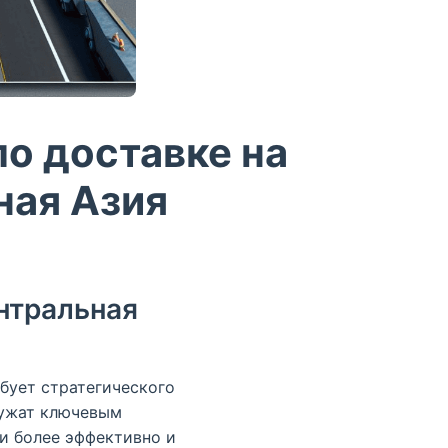
о доставке на
ная Азия
нтральная
бует стратегического
лужат ключевым
и более эффективно и