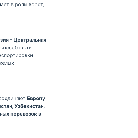
пает в роли ворот,
зия – Центральная
 способность
нспортировки,
яжелых
 соединяют
Европу
стан, Узбекистан,
ных перевозок в