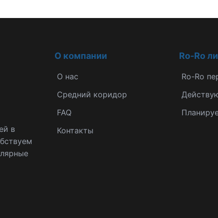
О компании
Ro-Ro л
О нас
Ro-Ro пе
Средний коридор
Действу
FAQ
Планиру
ей в
Контакты
обствуем
улярные