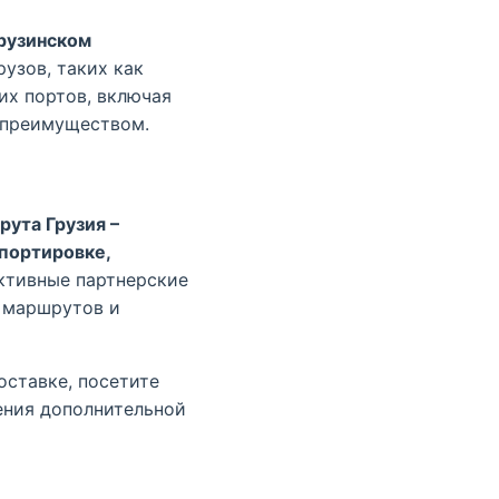
рузинском
узов, таких как
ких портов, включая
 преимуществом.
рута Грузия –
портировке,
ктивные партнерские
 маршрутов и
оставке, посетите
ения дополнительной