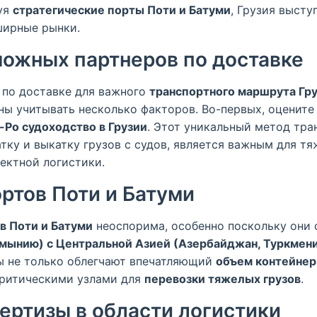
уя
стратегические порты Поти и Батуми
, Грузия высту
ширные рынки.
ожных партнеров по доставке
 по доставке для важного
транспортного маршрута Гру
ны учитывать несколько факторов. Во-первых, оцените
-Ро судоходство в Грузии
. Этот уникальный метод тра
тку и выкатку грузов с судов, является важным для т
ектной логистики.
ртов Поти и Батуми
в Поти и Батуми
неоспорима, особенно поскольку они
умынию) с Центральной Азией (Азербайджан, Туркмени
ты не только облегчают впечатляющий
объем контейнер
 критическими узлами для
перевозки тяжелых грузов
.
ертизы в области логистики