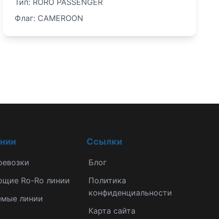
Тип: RORO PASSENGER
Флаг: CAMEROON
инии
Ссылки
ревозки
Блог
ющие Ro-Ro линии
Политика
конфиденциальности
емые линии
Карта сайта