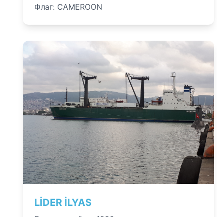
Флаг: CAMEROON
LİDER İLYAS