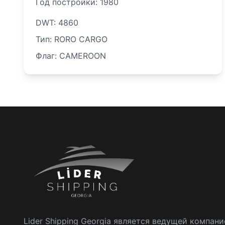
Год постройки: 1980
DWT: 4860
Тип: RORO CARGO
Флаг: CAMEROON
Lider Shipping Georgia является ведущей компани