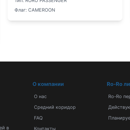
Тип: RORO PASSENGER
Флаг: CAMEROON
О компании
Ro-Ro л
О нас
Ro-Ro пе
Средний коридор
Действу
FAQ
Планиру
ей в
Контакты