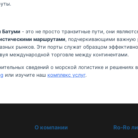
уты.
и Батуми
- это не просто транзитные пути, они являют
гистическими маршрутами
, подчеркивающими важную 
азных рынков. Эти порты служат образцом эффективн
твуя международной торговле между континентами.
нительных сведений о морской логистике и решениях в
ng
или изучите наш
комплекс услуг
.
О компании
Ro-Ro л