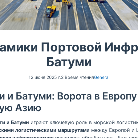
амики Портовой Инфр
Батуми
12 июня 2025 г.
2 Время чтения
General
 и Батуми: Ворота в Европу
ую Азию
ти и Батуми
играют ключевую роль в морской логистик
скими логистическими маршрутами
между Европой и Ц
овая инфраструктура
позволяет обрабатывать больши