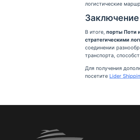
логистические маршр
Заключение
В итоге,
порты Поти 
стратегическими ло
соединении разнообр
транспорта, способс
Для получения допол
посетите
Lider Shippi