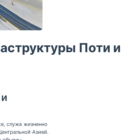
аструктуры Поти и
 и
е, служа жизненно
ентральной Азией.
е объемы