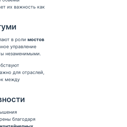
ет их важность как
туми
пают в роли
мостов
вное управление
ты незаменимыми.
обствуют
ажно для отраслей,
ок между
вности
вышения
рены благодаря
 контейнерных