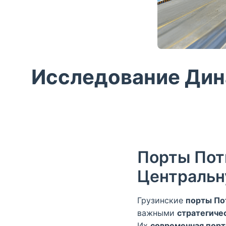
Исследование Дин
Порты Поти
Центральн
Грузинские
порты По
важными
стратегиче
Их
современная порт