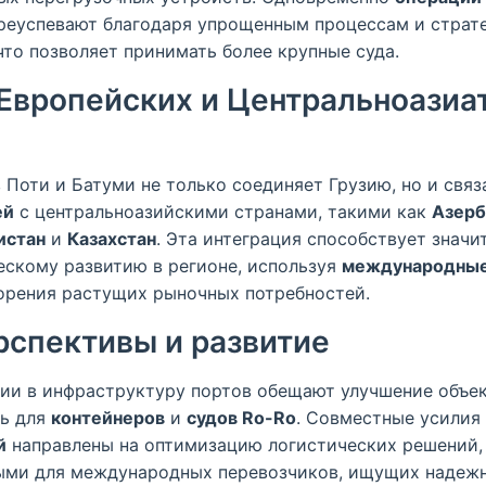
реуспевают благодаря упрощенным процессам и страт
что позволяет принимать более крупные суда.
Европейских и Центральноазиа
 Поти и Батуми не только соединяет Грузию, но и свя
ей
с центральноазийскими странами, такими как
Азер
истан
и
Казахстан
. Эта интеграция способствует знач
ескому развитию в регионе, используя
международные 
орения растущих рыночных потребностей.
спективы и развитие
и в инфраструктуру портов обещают улучшение объек
ть для
контейнеров
и
судов Ro-Ro
. Совместные усилия
й
направлены на оптимизацию логистических решений, 
ыми для международных перевозчиков, ищущих надеж