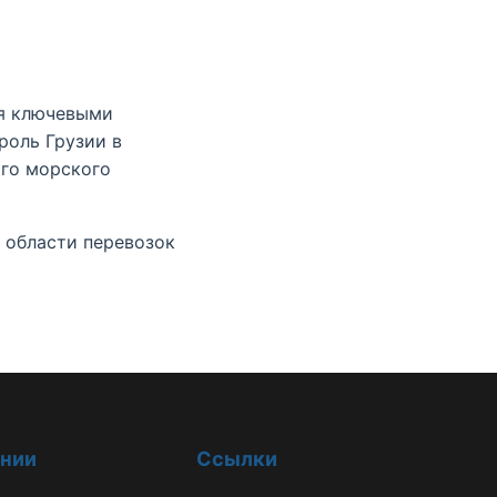
ся ключевыми
роль Грузии в
ого морского
 области перевозок
инии
Ссылки