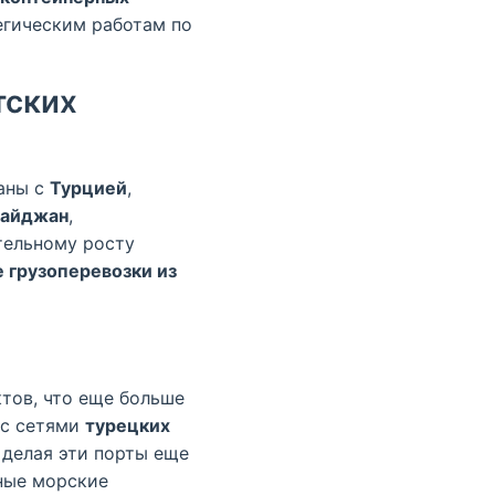
егическим работам по
тских
заны с
Турцией
,
байджан
,
ительному росту
грузоперевозки из
тов, что еще больше
 с сетями
турецких
делая эти порты еще
ные морские