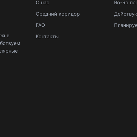
О нас
Ro-Ro пе
Средний коридор
Действу
FAQ
Планиру
ей в
Контакты
обствуем
улярные