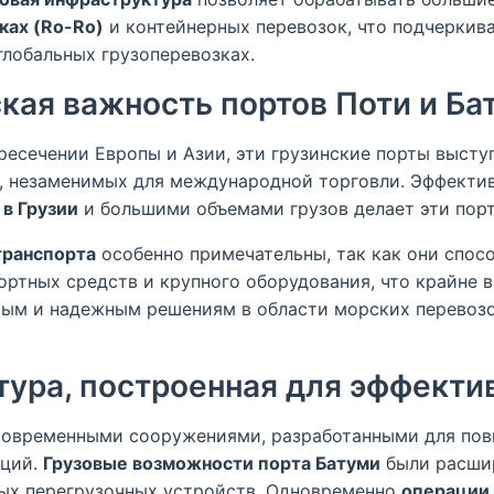
ках (Ro-Ro)
и контейнерных перевозок, что подчеркива
глобальных грузоперевозках.
кая важность портов Поти и Ба
ресечении Европы и Азии, эти грузинские порты высту
, незаменимых для международной торговли. Эффекти
 в Грузии
и большими объемами грузов делает эти пор
транспорта
особенно примечательны, так как они спос
ртных средств и крупного оборудования, что крайне в
ым и надежным решениям в области морских перевоз
ура, построенная для эффекти
современными сооружениями, разработанными для по
аций.
Грузовые возможности порта Батуми
были расши
ых перегрузочных устройств. Одновременно
операции