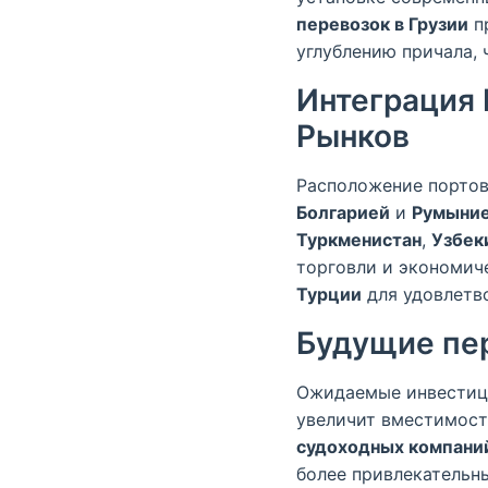
перевозок в Грузии
п
углублению причала, 
Интеграция 
Рынков
Расположение портов
Болгарией
и
Румыни
Туркменистан
,
Узбек
торговли и экономич
Турции
для удовлетв
Будущие пер
Ожидаемые инвестици
увеличит вместимос
судоходных компани
более привлекательн