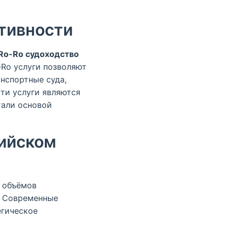
тивности
Ro-Ro судоходство
-Ro услуги позволяют
нспортные суда,
ти услуги являются
тали основой
зийском
 объёмов
. Современные
егическое