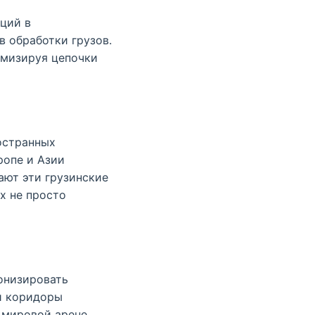
иций в
в обработки грузов.
имизируя цепочки
остранных
ропе и Азии
ают эти грузинские
х не просто
онизировать
и коридоры
 мировой арене.