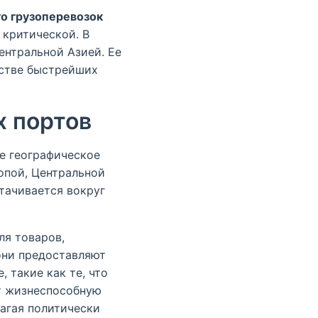
о грузоперевозок
 критической. В
ентральной Азией. Ее
естве быстрейших
х портов
ое географическое
опой, Центральной
тачивается вокруг
ля товаров,
они предоставляют
 такие как те, что
т жизнеспособную
агая политически