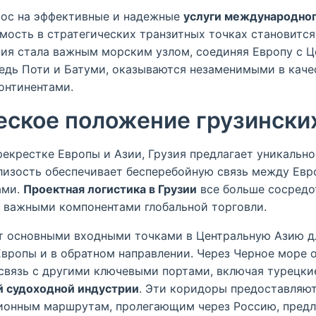
прос на эффективные и надежные
услуги международног
мость в стратегических транзитных точках становится
зия стала важным морским узлом, соединяя Европу с Ц
редь Поти и Батуми, оказываются незаменимыми в кач
онтинентами.
еское положение грузински
екрестке Европы и Азии, Грузия предлагает уникальн
лизость обеспечивает бесперебойную связь между Евр
ами.
Проектная логистика в Грузии
все больше сосредо
х важными компонентами глобальной торговли.
т основными входными точками в Центральную Азию д
вропы и в обратном направлении. Через Черное море 
вязь с другими ключевыми портами, включая турецкие,
й судоходной индустрии
. Эти коридоры предоставляю
ионным маршрутам, пролегающим через Россию, предл