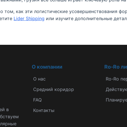
 о том, как эти логистические усовершенствования ф
сетите
Lider Shipping
или изучите дополнительные дета
О компании
Ro-Ro л
О нас
Ro-Ro пе
Средний коридор
Действу
FAQ
Планиру
ей в
Контакты
обствуем
улярные