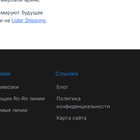
ормируют будущее
ли на
Lider Shipping
.
инии
Ссылки
ревозки
Блог
ющие Ro-Ro линии
Политика
конфиденциальности
емые линии
Карта сайта