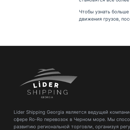
Чтобы узнать больше
движения грузов, по
Lider Shipping Georgia является ведущей компани
сфере Ro-Ro перевозок в Черном море. Мы спос
развитию региональной торговли, организуя рег