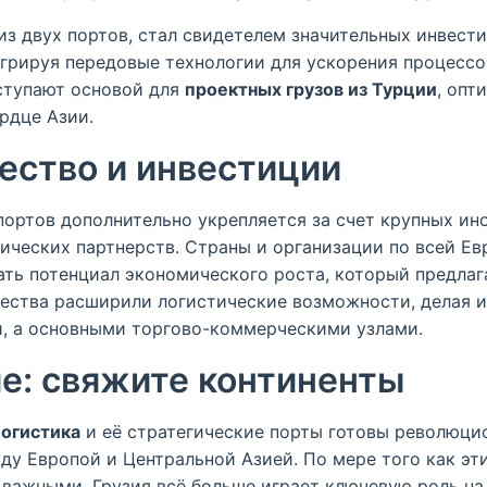
из двух портов, стал свидетелем значительных инвест
грируя передовые технологии для ускорения процессо
ступают основой для
проектных грузов из Турции
, опт
рдце Азии.
ество и инвестиции
портов дополнительно укрепляется за счет крупных ин
ических партнерств. Страны и организации по всей Ев
ать потенциал экономического роста, который предлаг
чества расширили логистические возможности, делая и
, а основными торгово-коммерческими узлами.
е: свяжите континенты
логистика
и её стратегические порты готовы революци
ду Европой и Центральной Азией. По мере того как эт
 важными, Грузия всё больше играет ключевую роль на