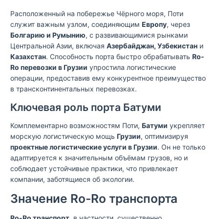
Расположенный на побережье Чёрного моря, Поти
служит важным узлом, соединяющим
Европу
, через
Болгарию и Румынию
, с развивающимися рынками
Центральной Азии, включая
Азербайджан, Узбекистан
и
Казахстан
. Способность порта быстро обрабатывать
Ro-
Ro перевозки в Грузии
упростила логистические
операции, предоставив ему конкурентное преимущество
в трансконтинентальных перевозках.
Ключевая роль порта Батуми
Комплементарно возможностям Поти,
Батуми
укрепляет
морскую логистическую мощь
Грузии
, оптимизируя
проектные логистические услуги в Грузии
. Он не только
адаптируется к значительным объёмам грузов, но и
соблюдает устойчивые практики, что привлекает
компании, заботящиеся об экологии.
Значение Ro-Ro транспорта
Ro-Ro транспорт
, в частности, существенно