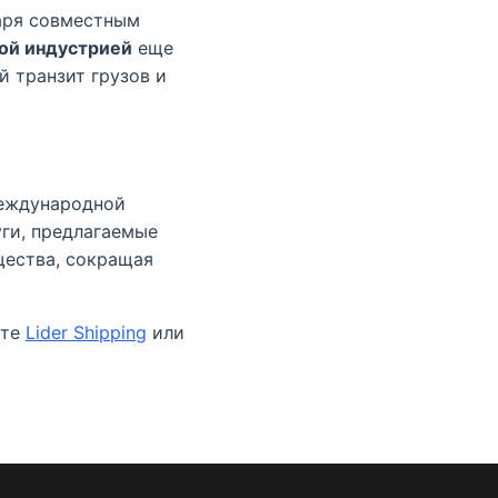
аря совместным
ой индустрией
еще
й транзит грузов и
международной
ги, предлагаемые
щества, сокращая
ите
Lider Shipping
или