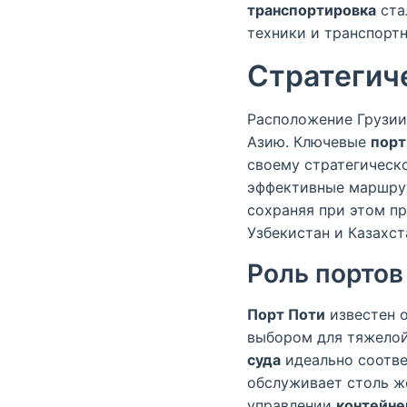
транспортировка
ста
техники и транспортн
Стратегич
Расположение Грузии
Азию. Ключевые
порт
своему стратегическ
эффективные маршрут
сохраняя при этом пр
Узбекистан и Казахст
Роль портов
Порт Поти
известен о
выбором для тяжело
суда
идеально соотве
обслуживает столь ж
управлении
контейне