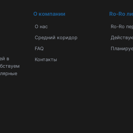
О компании
Ro-Ro л
О нас
Ro-Ro пе
Средний коридор
Действу
FAQ
Планиру
ей в
Контакты
обствуем
улярные