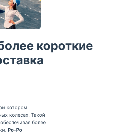
 более короткие
оставка
ри котором
ных колесах. Такой
 обеспечивая более
ки.
Ро-Ро