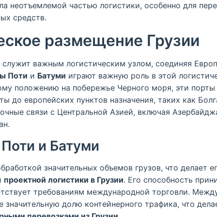
ла неотъемлемой частью логистики, особенно для пер
ых средств.
еское размещение Грузии
 служит важным логистическим узлом, соединяя Евро
ы Поти
и
Батуми
играют важную роль в этой логистиче
ому положению на побережье Черного моря, эти порты
ы до европейских пунктов назначения, таких как Болг
очные связи с Центральной Азией, включая Азербайдж
ан.
 Поти и Батуми
бработкой значительных объемов грузов, что делает е
й
проектной логистики в Грузии
. Его способность при
тствует требованиям международной торговли. Межд
е значительную долю контейнерного трафика, что дела
рными перевозками из Грузии
.