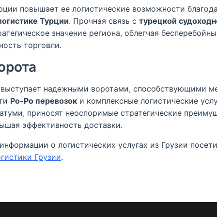
урции повышает ее логистические возможности благод
логистике Турции
. Прочная связь с
турецкой судоходн
атегическое значение региона, облегчая бесперебойны
ность торговли.
ворота
я выступает надежными воротами, способствующими 
сти
Ро-Ро перевозок
и комплексные логистические услу
Батуми, приносят неоспоримые стратегические преиму
вышая эффективность доставки.
 информации о логистических услугах из Грузии посет
гистики Грузии
.