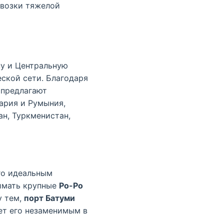
евозки тяжелой
пу и Центральную
ской сети. Благодаря
 предлагают
ария и Румыния,
ан, Туркменистан,
го идеальным
нимать крупные
Ро-Ро
у тем,
порт Батуми
ет его незаменимым в