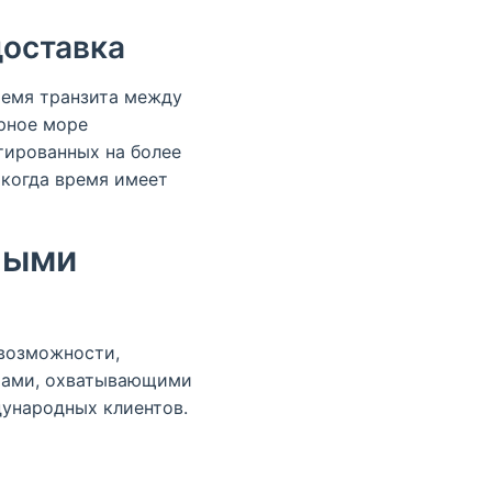
доставка
ремя транзита между
рное море
тированных на более
 когда время имеет
ными
 возможности,
ктами, охватывающими
дународных клиентов.