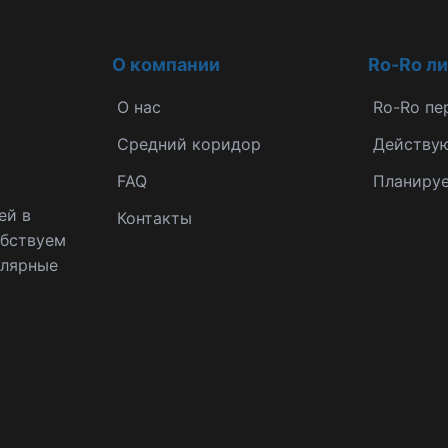
О компании
Ro-Ro л
О нас
Ro-Ro пе
Средний коридор
Действу
FAQ
Планиру
ей в
Контакты
обствуем
улярные