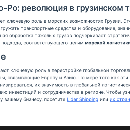
о-Ро: революция в грузинском 
ает ключевую роль в морских возможностях Грузии. Эт
згружать транспортные средства и оборудование, знач
йная обработка тяжёлых грузов подчеркивает стратеги
о подхода, соответствующего целям
морской логистик
ие
рают ключевую роль в перестройке глобальной торговл
ы, связывающие Европу и Азию. По мере того как эт
изироваться, их значимость в глобальной логистическ
ию инвестиций и сотрудничества в регионе. Чтобы узна
зу вашему бизнесу, посетите
Lider Shipping
или
их стра