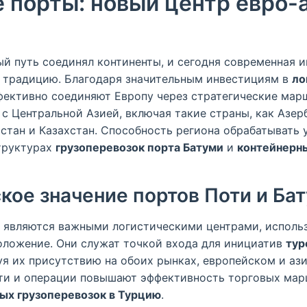
 порты: новый центр евро-
й путь соединял континенты, и сегодня современная 
у традицию. Благодаря значительным инвестициям в
ло
ффективно соединяют Европу через стратегические мар
с Центральной Азией, включая такие страны, как Азер
истан и Казахстан. Способность региона обрабатывать
структурах
грузоперевозок порта Батуми
и
контейнерны
кое значение портов Поти и Ба
 являются важными логистическими центрами, использ
оложение. Они служат точкой входа для инициатив
тур
уя их присутствию на обоих рынках, европейском и аз
ти и операции повышают эффективность торговых мар
х грузоперевозок в Турцию
.