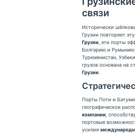
Грузинские
связи
Исторически шёлковы
Грузии повторяет эт
Грузии
, эти порты э
Болгарию и Румынию 
Туркменистан, Узбек
грузов основана на 
Грузии
.
Стратегичес
Порты Поти и Батуми
географическое расп
компании
, способств
портовые возможнос
усилия
международны