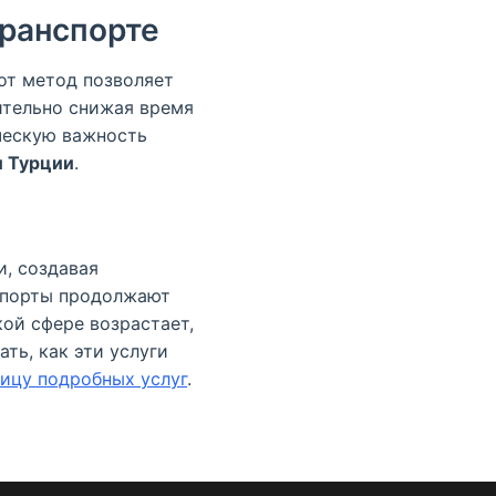
транспорте
от метод позволяет
ительно снижая время
ческую важность
и Турции
.
и, создавая
и порты продолжают
ой сфере возрастает,
ть, как эти услуги
ницу подробных услуг
.