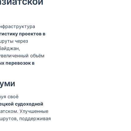
азиатской
инфраструктура
гистику проектов в
шруты через
байджан,
 увеличенный объём
х перевозок в
туми
уя своё
ецкой судоходной
иатском. Улучшенные
шрутов, поддерживая