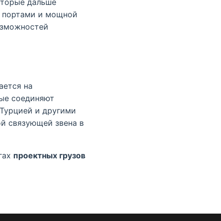
оторые дальше
и портами и мощной
озможностей
ается на
рые соединяют
 Турцией и другими
ой связующей звена в
гах
проектных грузов