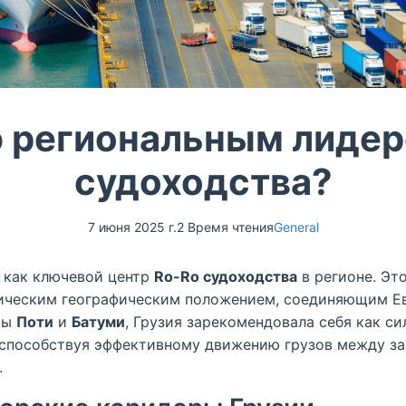
ю региональным лидеро
судоходства?
7 июня 2025 г.
2 Время чтения
General
я как ключевой центр
Ro-Ro судоходства
в регионе. Эт
гическим географическим положением, соединяющим Е
ты
Поти
и
Батуми
, Грузия зарекомендовала себя как си
 способствуя эффективному движению грузов между з
.