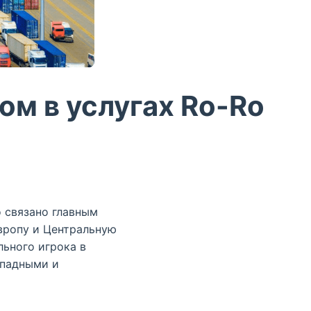
м в услугах Ro-Ro
о связано главным
вропу и Центральную
льного игрока в
ападными и