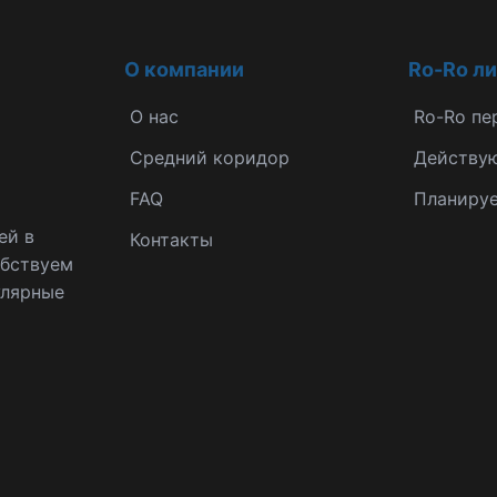
О компании
Ro-Ro л
О нас
Ro-Ro пе
Средний коридор
Действу
FAQ
Планиру
ей в
Контакты
обствуем
улярные