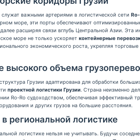
орские коридоры Грузии
 служат важными артериями в логистической сети
Ro-
рном море, эти порты обеспечивают оптимизированные
далее расширяя связи вглубь Центральной Азии. Эта и
ское море не только ускоряет
контейнерные перевозк
гионального экономического роста, укрепляя торговые
 высокого объема грузоперево
структура Грузии адаптирована для обработки больших
уги
проектной логистики Грузии
. Страна неизменно дел
нии Ro-Ro судоходством, обеспечивая эффективный т
орудования и других грузов на большие расстояния.
 в региональной логистике
альной логистике нельзя не учитывать. Будучи соседне