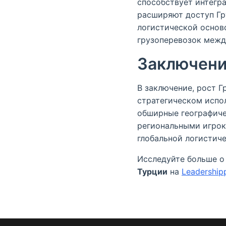
способствует интегр
расширяют доступ Гр
логистической осно
грузоперевозок межд
Заключен
В заключение, рост Г
стратегическом испо
обширные географиче
региональными игрок
глобальной логистиче
Исследуйте больше о
Турции
на
Leadership