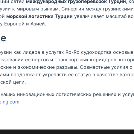
ации сетей
международных грузоперевозок Турции
, к
узии к мировым рынкам. Синергия между грузинским
вой
морской логистики Турции
увеличивает масштаб в
у Европой и Азией.
ие
рузии как лидера в услугах Ro-Ro судоходства основыв
льзовании её портов и транспортных коридоров, кото
ские и экономические разрывы. Совместные усилия с
ами продолжают укреплять её статус в качестве важн
ской цепи.
 наших инновационных логистических решениях и услу
ping.com
.